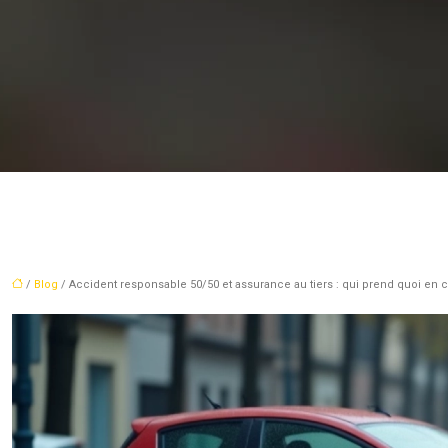
/
Blog
/ Accident responsable 50/50 et assurance au tiers : qui prend quoi en 