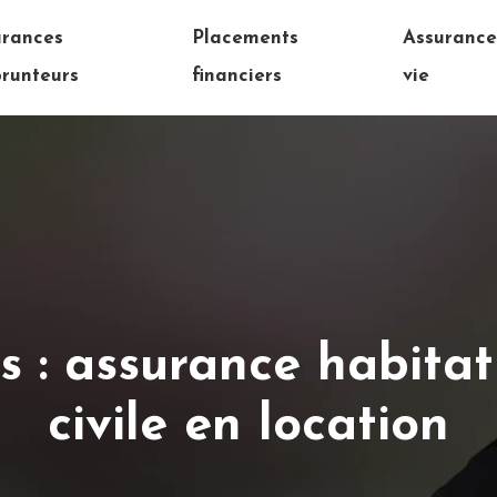
urances
Placements
Assuranc
runteurs
financiers
vie
es : assurance habitat
civile en location