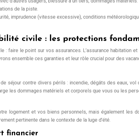
avec d’autres usagers, blessure à un tiers, dommages matériels.
ations de la piste.
ité, imprudence (vitesse excessive), conditions météorologiques
lité civile : les protections fonda
e : faire le point sur vos assurances. L’assurance habitation et 
vrons ensemble ces garanties et leur rôle crucial pour des vaca
de séjour contre divers périls : incendie, dégâts des eaux, vol
 charge les dommages matériels et corporels que vous ou les pe
otre logement et vos biens personnels, mais également les d
ièrement pertinente dans le contexte de la luge d’été.
rt financier