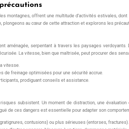
 précautions
es montagnes, offrent une multitude d’activités estivales, dont l
lure, plongeons au cœur de cette attraction et explorons les préca
ment aménagée, serpentant à travers les paysages verdoyants.
écurisée. La vitesse, bien que maîtrisée, peut procurer des sen
a vitesse.
s de freinage optimisées pour une sécurité accrue.
articipants, prodiguant conseils et assistance.
 risques subsistent. Un moment de distraction, une évaluatio
uë de ces dangers est essentielle pour adapter son comportemen
gratignures, contusions) ou plus sérieuses (entorses, fractures).