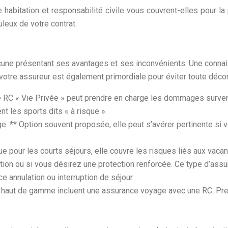
 habitation et responsabilité civile vous couvrent-elles pour la 
leux de votre contrat.
cune présentant ses avantages et ses inconvénients. Une connai
c votre assureur est également primordiale pour éviter toute déco
tre RC « Vie Privée » peut prendre en charge les dommages survenu
 les sports dits « à risque ».
ge :** Option souvent proposée, elle peut s’avérer pertinente si
 pour les courts séjours, elle couvre les risques liés aux vacance
tion ou si vous désirez une protection renforcée. Ce type d’as
e annulation ou interruption de séjour.
es haut de gamme incluent une assurance voyage avec une RC. Pr